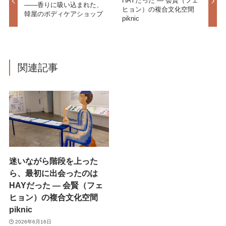
HAYだった ― 会賢（フェ
——香りに吸い込まれた、
ヒョン）の複合文化空間
韓屋のボディケアショップ
piknic
関連記事
迷いながら階段を上った
ら、最初に出会ったのは
HAYだった ― 会賢（フェ
ヒョン）の複合文化空間
piknic
2026年6月16日